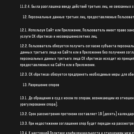
11.2.4. Была разглашена ввиду действий третьих лиц, не связанных 
Персональные данные третьих лиц, предоставляемые Пользова
12.1. Используя Сайт или Приложение, Пользователь имеет право за
услуги СК «Арктика» и несовершеннолетних лиц.
12.2. Пользователь обязуется получить согласие субъекта персона
данных третьего лица на Сайте или в Приложение без получения сог
персональных данных третьего лица СК «Арктика» исходит из принци
предоставляемых на Сайте или в Приложении.
12.3. СК «Арктика» обязуется предпринять необходимые меры для об
Разрешение споров
13.1. До обращения в суд с иском по спорам, возникающим из отнош
урегулировании спора).
13.2. Срок рассмотрения претензии составляет 10 (десять) календар
13.3. При недостижении соглашения спор будет передан на рассмотр
13.4. К настоящей Политике конфиденциальности и отношениям межд