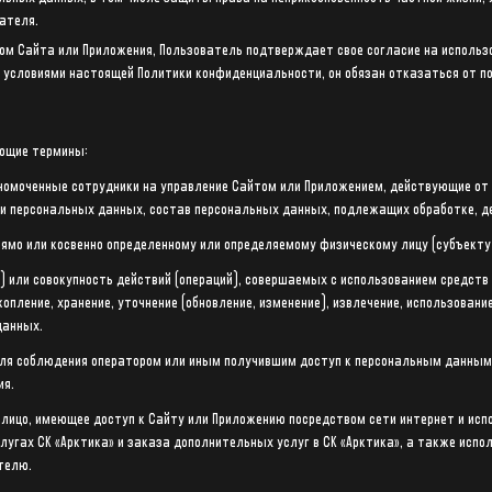
ателя.
ом Сайта или Приложения, Пользователь подтверждает свое согласие на использ
с условиями настоящей Политики конфиденциальности, он обязан отказаться от п
ующие термины:
олномоченные сотрудники на управление Сайтом или Приложением, действующие от
и персональных данных, состав персональных данных, подлежащих обработке, д
рямо или косвенно определенному или определяемому физическому лицу (субъект
) или совокупность действий (операций), совершаемых с использованием средств
пление, хранение, уточнение (обновление, изменение), извлечение, использование
данных.
для соблюдения оператором или иным получившим доступ к персональным данным 
ия.
– лицо, имеющее доступ к Сайту или Приложению посредством сети интернет и ис
лугах СК «Арктика» и заказа дополнительных услуг в СК «Арктика», а также исп
телю.