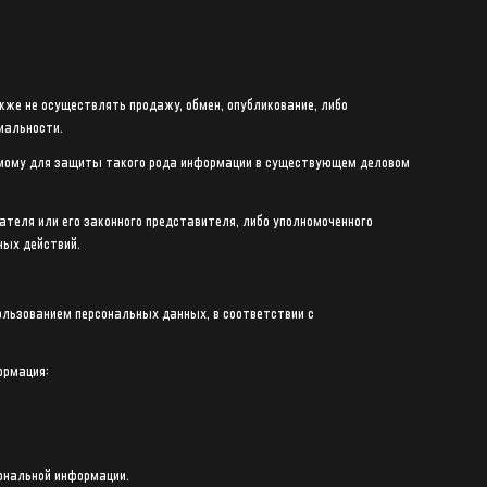
кже не осуществлять продажу, обмен, опубликование, либо
иальности.
емому для защиты такого рода информации в существующем деловом
теля или его законного представителя, либо уполномоченного
ных действий.
пользованием персональных данных, в соответствии с
ормация:
сональной информации.