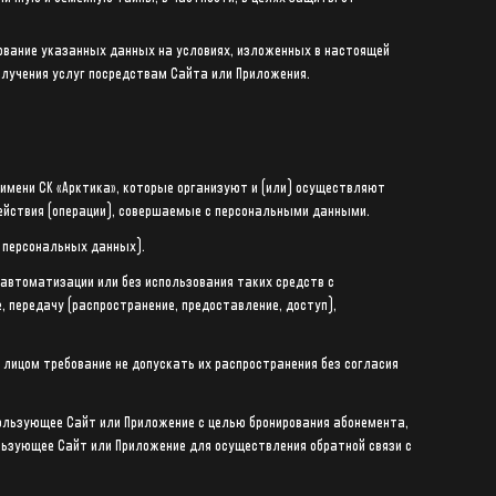
ование указанных данных на условиях, изложенных в настоящей
олучения услуг посредствам Сайта или Приложения.
 имени СК «Арктика», которые организуют и (или) осуществляют
ействия (операции), совершаемые с персональными данными.
у персональных данных).
 автоматизации или без использования таких средств с
, передачу (распространение, предоставление, доступ),
лицом требование не допускать их распространения без согласия
пользующее Сайт или Приложение с целью бронирования абонемента,
ользующее Сайт или Приложение для осуществления обратной связи с