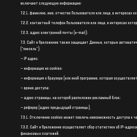
включают следующую информацию:
7.2.1. фамилию, имя, отчество Пользователя или лица, в интересах к
7.2.2. контактный телефон Пользователя или лица, в интересах кото
7.2.3. адрес электронной почты (e-mail);
7.3. Сайт и Приложение также защищает Данные, которые автоматич
(“пиксель”):
– IP адрес;
– информация из cookies;
– информация о браузере (или иной программе, которая осуществляет
– время доступа;
– адрес страницы, на которой расположен рекламный блок;
– реферер (адрес предыдущей страницы).
7.3.1. Отключение cookies может повлечь невозможность доступа к 
7.3.2. Сайт и Приложение осуществляет сбор статистики об IP-адре
финансовых платежей.