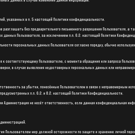
льных данных в случае изменения данной информации.
ей, указанных в п. 5 настоящей Политики конфиденциальности.
 не разглашать без предварительного письменного разрешения Пользователя, а та
данных Пользователя, за исключением п.п. 6.2. настоящей Политики Конфиденц
льности персональных данных Пользователя согласно порядку, обычно использу
я к соответствующему Пользователю, с момента обращения или запроса Пользова
оверки, в случае выявления недостоверных персональных данных или неправомер
ветственность за убытки, понесённые Пользователем в связи с неправомерным ис
редусмотренных п.п. 6.2. и 8.2. настоящей Политики Конфиденциальности.
ии Администрация не несёт ответственность, если данная конфиденциальная инф
Администрацией.
ятия Пользователем мер должной осторожности по защите и хранению личной пер