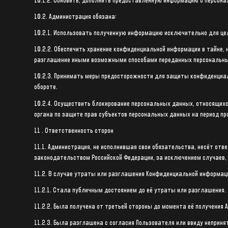
10.1.2. Обновить, дополнить предоставленную информацию о персона
10.2. Администрация обязана:
10.2.1. Использовать полученную информацию исключительно для цел
10.2.2. Обеспечить хранение конфиденциальной информации в тайне,
разглашение иными возможными способами переданных персональных 
10.2.3. Принимать меры предосторожности для защиты конфиденциа
обороте.
10.2.4. Осуществить блокирование персональных данных, относящихс
органа по защите прав субъектов персональных данных на период пр
11 . Ответственность сторон
11.1. Администрация, не исполнившая свои обязательства, несёт от
законодательством Российской Федерации, за исключением случаев, п
11.2. В случае утраты или разглашения Конфиденциальной информац
11.2.1. Стала публичным достоянием до её утраты или разглашения.
11.2.2. Была получена от третьей стороны до момента её получения 
11.2.3. Была разглашена с согласия Пользователя или ввиду неприн