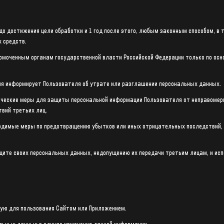
о достижения цели обработки и 1 год после этого, любым законным способом, в
 средств.
омоченным органам государственной власти Российской Федерации только по осн
ия информирует Пользователя об утрате или разглашении персональных данных.
ческие меры для защиты персональной информации Пользователя от неправомерно
твий третьих лиц.
бходимые меры по предотвращению убытков или иных отрицательных последствий
щите своих персональных данных, недопущению их передачи третьим лицам, и исп
мую для пользования Сайтом или Приложением.