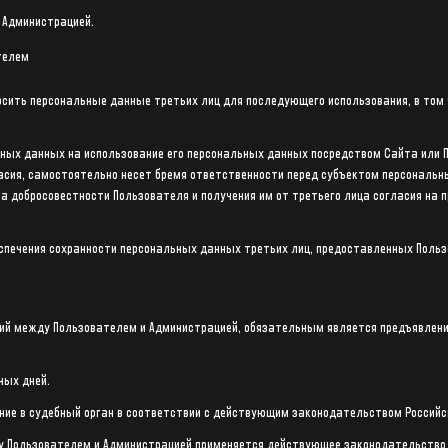
с Администрацией.
телем
носить персональные данные третьих лиц для последующего использования, в то
льных данных на использование его персональных данных посредством Сайта или 
ласия, самостоятельно несет бремя ответственности перед субъектом персональн
па добросовестности Пользователя и получения им от третьего лица согласия на 
еспечения сохранности персональных данных третьих лиц, предоставленных Поль
ений между Пользователем и Администрацией, обязательным является предъявлени
ных дней.
ение в судебный орган в соответствии с действующим законодательством Российс
у Пользователем и Администрацией применяется действующее законодательство 