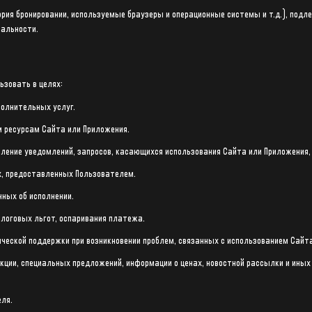
тория бронировании, используемые браузеры и операционные системы и т.д.), по
иальности.
ьзовать в целях:
полнительных услуг.
м ресурсам Сайта или Приложения.
вление уведомлений, запросов, касающихся использования Сайта или Приложения, 
х, предоставленных Пользователем.
нных об исполнении.
алоговых льгот, оспаривания платежа.
ической поддержки при возникновении проблем, связанных с использованием Сайт
укции, специальных предложений, информации о ценах, новостной рассылки и иных 
еля.