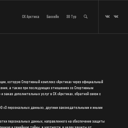
СК Арктика
Бассейн
3D Тур
ции, которую Спортивный комплекс «Арктика» через официальный
ожения, а также при последующих отношениях со Спортивным
 и заказ дополнительных услуг в СК «Арктика», обратной связи с
-ФЗ «О персональных данных», другими законодательными и иными
отки персональных данных, направленного на обеспечение защиты
личную и семейную тайны, в частности, в целях защиты от