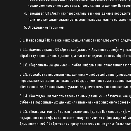
несанкционированного доступа к персональным данным Пользов
Передавая СК «Арктика» персональные и иные данные посредств
Политике конфиденциальности. Если Пользователь не согласен 
Определение терминов
5.1. В настоящей Политике конфиденциальности используются след
5.1.1. «Администрация СК «Арктика» (далее – Администрация)» – уп
обработку персональных данных, а также определяют цели обработк
5.1.2. «Персональные данные» – любая информация, относящаяся к п
5.1.3. «Обработка персональных данных» – любое действие (операция
персональными данными, включая сбор, запись, систематизацию, нако
обезличивание, блокирование, удаление, уничтожение персональных 
5.1.4. «Конфиденциальность персональных данных» – обязательное 
субъекта персональных данных или наличия иного законного основан
5.1.5. «Пользователь Сайта или Приложения (далее Пользователь)» 
подарочного сертификата, оплаты услуг получения информации об ус
Администрацией СК «Арктика» и предоставления иных услуг Пользова