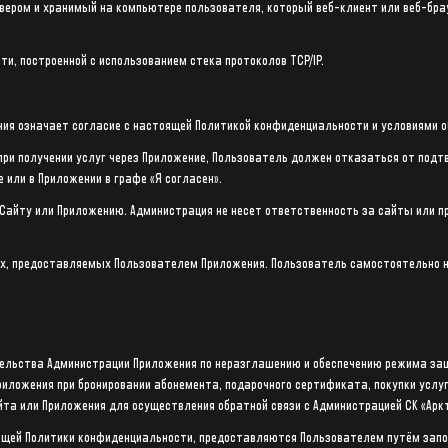
рвером и хранимый на компьютере пользователя, который веб-клиент или веб-бра
ти, построенной с использованием стека протоколов TCP/IP.
ения означает согласие с настоящей Политикой конфиденциальности и условиями 
 при получении услуг через Приложение, Пользователь должен отказаться от под
 или в Приложении в графе «Я согласен».
Сайту или Приложению. Администрация не несет ответственность за сайты или п
ых, предоставляемых Пользователем Приложения. Пользователь самостоятельно 
тельства Администрации Приложения по неразглашению и обеспечению режима з
иложения при бронировании абонемента, подарочного сертификата, покупки услуг,
айта или Приложения для осуществления обратной связи с Администрацией СК «Арк
оящей Политики конфиденциальности, предоставляются Пользователем путём запо